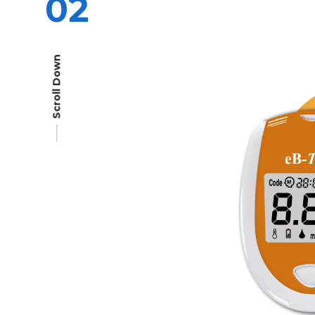
02
Scroll Down