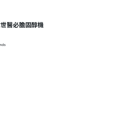
l 暐世醫必膽固醇機
nds