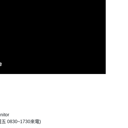
我 要 註 冊
tor
五 0830~1730來電)