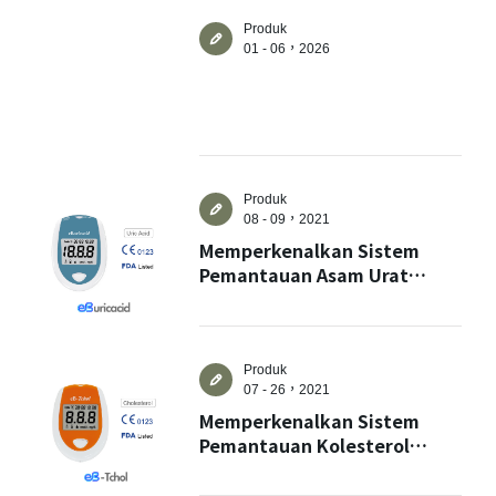
Jangka Panjang
Produk
01 - 06，2026
✕
Anggota log masuk
Produk
08 - 09，2021
Memperkenalkan Sistem
Pemantauan Asam Urat
pertama kami - eBuricacid
Produk
07 - 26，2021
Memperkenalkan Sistem
Pemantauan Kolesterol
Log masuk
Total pertama kami - eB-
Tchol
Lupa kata sandi?