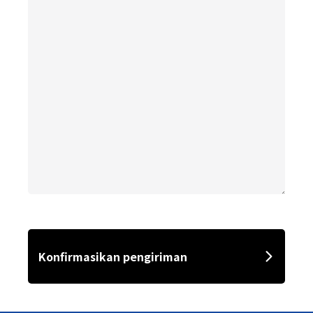
Buat akun eksklusif
Tinggal beberapa langkah lagi menyelesaikan proses pendaftaran akun.
Saya ingin mendaftar
Konfirmasikan pengiriman